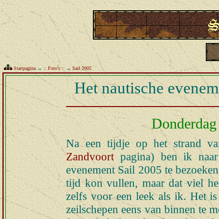
Startpagina
→
:: Foto's ::
→
Sail 2005
Het nautische evenem
Donderdag 
Na een tijdje op het strand v
Zandvoort
pagina) ben ik naar
evenement Sail 2005 te bezoeken. 
tijd kon vullen, maar dat viel h
zelfs voor een leek als ik. Het i
zeilschepen eens van binnen te m