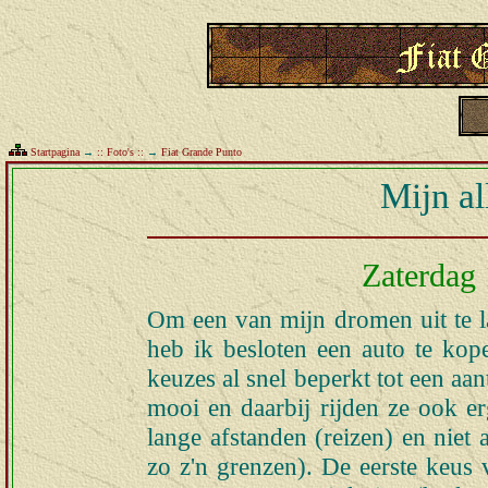
Startpagina
→
:: Foto's ::
→
Fiat Grande Punto
Mijn al
Zaterdag 
Om een van mijn dromen uit te 
heb ik besloten een auto te kop
keuzes al snel beperkt tot een aant
mooi en daarbij rijden ze ook e
lange afstanden (reizen) en niet 
zo z'n grenzen). De eerste keus 