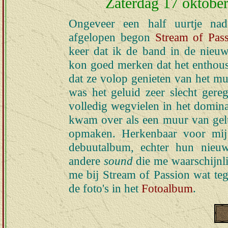
Zaterdag 17 oktober
Ongeveer een half uurtje nad
afgelopen begon
Stream of Pas
keer dat ik de band in de nieuw
kon goed merken dat het enthous
dat ze volop genieten van het m
was het geluid zeer slecht ger
volledig wegvielen in het domina
kwam over als een muur van gelu
opmaken. Herkenbaar voor mij
debuutalbum, echter hun nie
andere
sound
die me waarschijnli
me bij Stream of Passion wat teg
de foto's in het
Fotoalbum
.