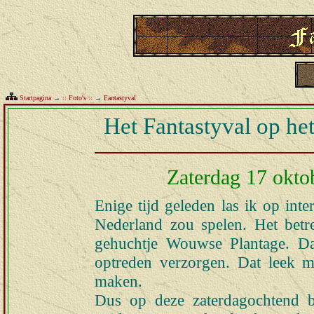
Startpagina
→
:: Foto's ::
→
Fantastyval
Het Fantastyval op he
Zaterdag 17 okto
Enige tijd geleden las ik op int
Nederland zou spelen. Het betre
gehuchtje Wouwse Plantage. Da
optreden verzorgen. Dat leek 
maken.
Dus op deze zaterdagochtend 