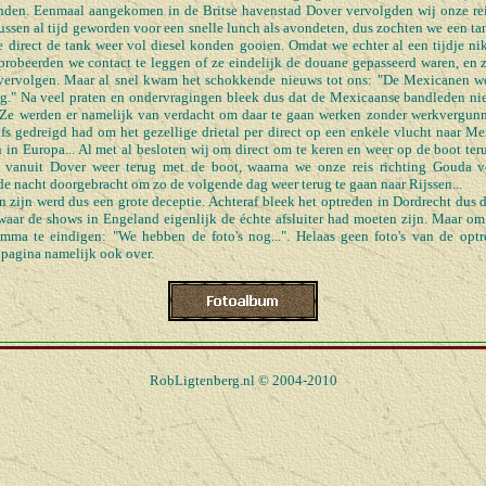
nden. Eenmaal aangekomen in de Britse havenstad Dover vervolgden wij onze reis 
ssen al tijd geworden voor een snelle lunch als avondeten, dus zochten we een tan
 direct de tank weer vol diesel konden gooien. Omdat we echter al een tijdje ni
robeerden we contact te leggen of ze eindelijk de douane gepasseerd waren, en 
ervolgen. Maar al snel kwam het schokkende nieuws tot ons: "De Mexicanen wo
g." Na veel praten en ondervragingen bleek dus dat de Mexicaanse bandleden ni
 Ze werden er namelijk van verdacht om daar te gaan werken zonder werkvergunni
fs gedreigd had om het gezellige drietal per direct op een enkele vlucht naar Me
 in Europa... Al met al besloten wij om direct om te keren en weer op de boot terug
 vanuit Dover weer terug met de boot, waarna we onze reis richting Gouda vo
 de nacht doorgebracht om zo de volgende dag weer terug te gaan naar Rijssen...
zijn werd dus een grote deceptie. Achteraf bleek het optreden in Dordrecht dus de
 waar de shows in Engeland eigenlijk de échte afsluiter had moeten zijn. Maar o
amma te eindigen: "We hebben de foto's nog...". Helaas geen foto's van de opt
e pagina namelijk ook over.
RobLigtenberg.nl © 2004-2010