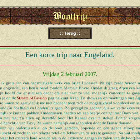
Een korte trip naar Engeland.
Vrijdag 2 februari 2007.
 ik grote fan van het muzikale werk van Arjen Lucassen. Na zijn zesde Ayreon a
on opgericht, een heuse band rondom Marcela Bovio. Omdat ik graag Arjen een ke
jn hoofd die er niet aan dacht om niet naar zo veel mogelijk concerten te gaan
s je op de
Stream of Passion
pagina kunt lezen. De shows en ontmoetingen met Arje
ro waren zo gaaf, dat ik me niet bedacht toen zich de mogelijkheid voordeed om s
and (in Sheffield en Londen) te gaan. Zo gezegd zo gedaan, dus we vertrokken v
krijk) te kunnen pakken. Ondertussen hadden we een beetje contact met Davy van 
 met met z'n allen op dezelfde boot Het Kanaal over te steken. Echter kregen
nd berichtje van Davy. Ze waren namelijk aangehouden door de Franse douane.
aren wij ondertussen al op de boot gereden, hopende op een goede afloop va
eluncht en zochten een relaxte zetel om lekker van de reis te genieten. Na wat ron
 waar het extreem hard waaide als in de luxueuze gangen en zalen van de boot) h