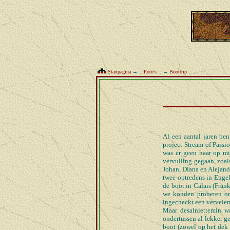
Startpagina
→
:: Foto's ::
→
Boottrip
Al een aantal jaren ben
project Stream of Passi
was er geen haar op mi
vervulling gegaan, zoal
Johan, Diana en Alejand
twee optredens in Engel
de boot in Calais (Fran
we konden proberen om
ingecheckt een vervele
Maar desalniettemin w
ondertussen al lekker g
boot (zowel op het dek