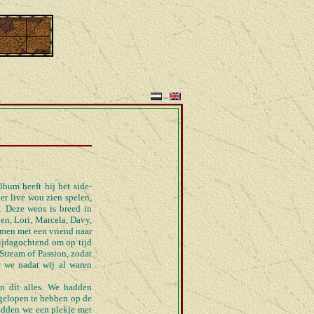
~
lbum heeft hij het side-
er live wou zien spelen,
. Deze wens is breed in
n, Lori, Marcela, Davy,
amen met een vriend naar
rijdagochtend om op tijd
Stream of Passion, zodat
 we nadat wij al waren
n dit alles. We hadden
dgelopen te hebben op de
adden we een plekje met