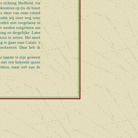
richting Sheffield, via
kstation op (in de buurt
ks meer van onze vriend
zodat wij onze weg weer
rden niet toegelaten in
et werden toegelaten om
ng en dergelijke. Later
xico te zetten. Het moet
 te gaan naar Calais. 's
ortzetten. Daar heb ik
 laatste te zijn geweest
m met een bekende quote
redens, maar wel van de