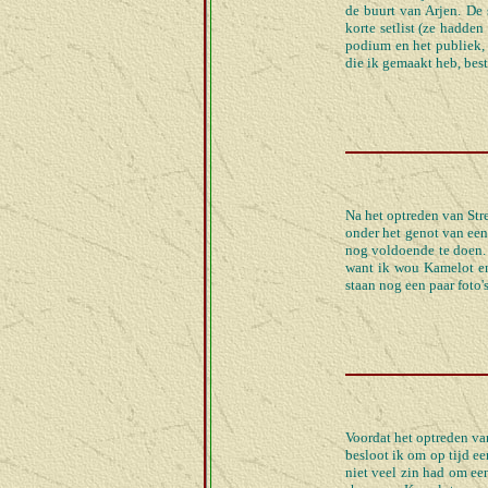
de buurt van Arjen. De 
korte setlist (ze hadden
podium en het publiek, 
die ik gemaakt heb, best
Na het optreden van Str
onder het genot van een
nog voldoende te doen. 
want ik wou Kamelot en
staan nog een paar foto's
Voordat het optreden v
besloot ik om op tijd e
niet veel zin had om een