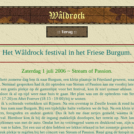
Het Wâldrock festival in het Friese Burgum.
Zaterdag 1 juli 2006 ~ Stream of Passion.
hete zomerse dag ben ik naar Burgum, een klein plaatsje in Friesland geweest, waar 
. Normaal gesproken had ik dit optreden van Stream of Passion aan me voorbij lat
een gratis plekje op de gastenlijst voor het festival, kon ik niet zomaar afslaan.
loot ik al op tijd weer naar huis te gaan. Het plan was om de optredens van St
 17:20) en After Forever (18:15 - 19:00) bij te wonen.
ik 's ochtends vertrokken uit Rijssen. Na een overstap in Zwolle kwam ik rond ha
bus nam naar Burgum. Bij een tijdelijke halte verlieten we de bus. Na een klein
ers, fotografen en andere gasten. Dus ik heb me daar netjes gemeld, waarna i
ival. Hierdoor kon ik bij de ingang makkelijk doorlopen, het terrein op. Niet 
angekomen was met de auto. Omdat het zo verzengend warm en drukkend was, zijn 
van te halen. Tot een uur of drie hebben we lekker relaxed in het zonnetje gezeten.
uk plekje te regelen bij het concert van Stream of Passion. René ging de fotopit in, 