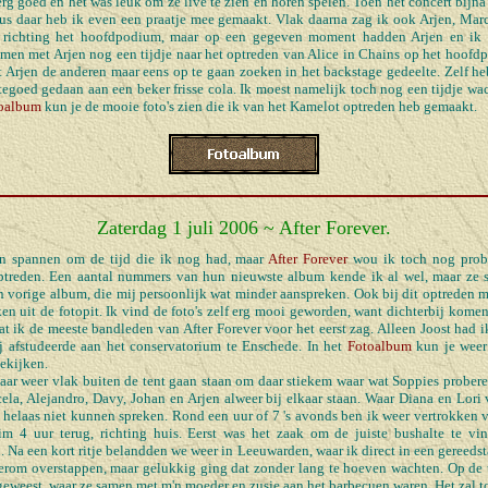
g goed en het was leuk om ze live te zien en horen spelen. Toen het concert bijn
us daar heb ik even een praatje mee gemaakt. Vlak daarna zag ik ook Arjen, Mar
n richting het hoofdpodium, maar op een gegeven moment hadden Arjen en ik 
amen met Arjen nog een tijdje naar het optreden van Alice in Chains op het hoof
 Arjen de anderen maar eens op te gaan zoeken in het backstage gedeelte. Zelf heb
egoed gedaan aan een beker frisse cola. Ik moest namelijk toch nog een tijdje wa
oalbum
kun je de mooie foto's zien die ik van het Kamelot optreden heb gemaakt.
Zaterdag 1 juli 2006 ~ After Forever.
an spannen om de tijd die ik nog had, maar
After Forever
wou ik toch nog probe
ptreden. Een aantal nummers van hun nieuwste album kende ik al wel, maar ze 
vorige album, die mij persoonlijk wat minder aanspreken. Ook bij dit optreden mo
en uit de fotopit. Ik vind de foto's zelf erg mooi geworden, want dichterbij komen
dat ik de meeste bandleden van After Forever voor het eerst zag. Alleen Joost had i
j afstudeerde aan het conservatorium te Enschede. In het
Fotoalbum
kun je weer
bekijken.
aar weer vlak buiten de tent gaan staan om daar stiekem waar wat Soppies probere
cela, Alejandro, Davy, Johan en Arjen alweer bij elkaar staan. Waar Diana en Lori
 helaas niet kunnen spreken. Rond een uur of 7 's avonds ben ik weer vertrokken va
m 4 uur terug, richting huis. Eerst was het zaak om de juiste bushalte te vi
 Na een kort ritje belandden we weer in Leeuwarden, waar ik direct in een gereedst
erom overstappen, maar gelukkig ging dat zonder lang te hoeven wachten. Op de 
geweest, waar ze samen met m'n moeder en zusje aan het barbecuen waren. Het zal t