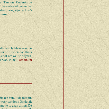
en 'Passion'. Ondanks de
rotere afstand tussen het
leem was, zijn de foto's
 show.
alterrein hebben gezeten
or de hitte en had thuis
sloot om wel te blijven,
l was. In het
Fotoalbum
maken vanuit de fotopit,
r weer vandoor. Omdat ik
nnetje te gaan zitten. De