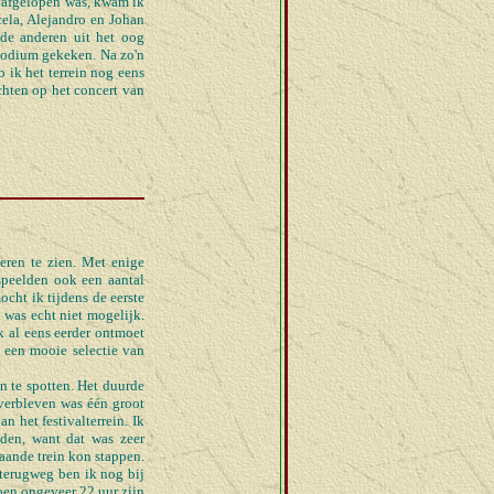
a afgelopen was, kwam ik
cela, Alejandro en Johan
de anderen uit het oog
dpodium gekeken. Na zo'n
 ik het terrein nog eens
chten op het concert van
ren te zien. Met enige
speelden ook een aantal
cht ik tijdens de eerste
 was echt niet mogelijk.
k al eens eerder ontmoet
 een mooie selectie van
n te spotten. Het duurde
 verbleven was één groot
n het festivalterrein. Ik
nden, want dat was zeer
aande trein kon stappen.
terugweg ben ik nog bij
oen ongeveer 22 uur zijn