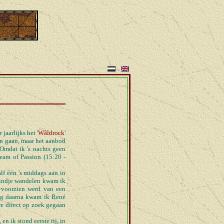
~
jaarlijks het '
Wâldrock
'
en gaan, maar het aanbod
 Omdat ik 's nachts geen
ream of Passion (15:20 -
lf één 's middags aan in
 eindje wandelen kwam ik
k voorzien werd van een
lang daarna kwam ik René
we direct op zoek gegaan
en ik stond eerste rij, in