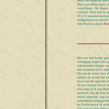
show van Kamelot was er
Davy toevallig tegen, d
verschijnen. We liepe
verloren. Toen heb ik s
10 à 15 minuten besloot
rondgelopen en mezelf t
After Forever. In het
Fot
Het zou een beetje ga
vertraging begon het o
onbekendere dingen van 
drie nummers foto's mak
Dit was de eerste keer 
tijdens de avond dat hi
foto's van dit optreden 
Na het concert ben ik m
niet lang of ik zag Mar
mysterie, dus die heb ik
moest namelijk nog rui
onduidelijk aangegeven.
In Zwolle moest ik wed
m'n oom en tante langs 