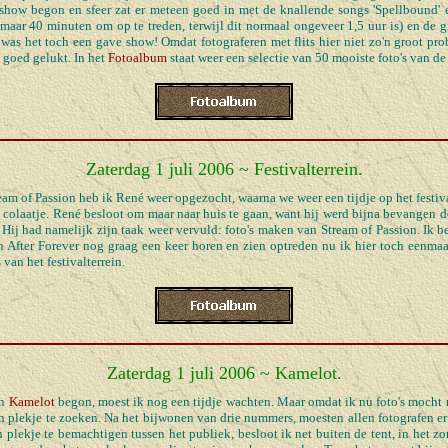
show begon en sfeer zat er meteen goed in met de knallende songs 'Spellbound' 
 maar 40 minuten om op te treden, terwijl dit normaal ongeveer 1,5 uur is) en de g
was het toch een gave show! Omdat fotograferen met flits hier niet zo'n groot prob
 goed gelukt. In het
Fotoalbum
staat weer een selectie van 50 mooiste foto's van de
Zaterdag 1 juli 2006 ~ Festivalterrein.
eam of Passion heb ik René weer opgezocht, waarna we weer een tijdje op het festiv
 colaatje. René besloot om maar naar huis te gaan, want hij werd bijna bevangen do
Hij had namelijk zijn taak weer vervuld: foto's maken van Stream of Passion. Ik be
 After Forever nog graag een keer horen en zien optreden nu ik hier toch eenmaa
 van het festivalterrein.
Zaterdag 1 juli 2006 ~ Kamelot.
an
Kamelot
begon, moest ik nog een tijdje wachten. Maar omdat ik nu foto's mocht 
en plekje te zoeken. Na het bijwonen van drie nummers, moesten allen fotografen e
 plekje te bemachtigen tussen het publiek, besloot ik net buiten de tent, in het zo