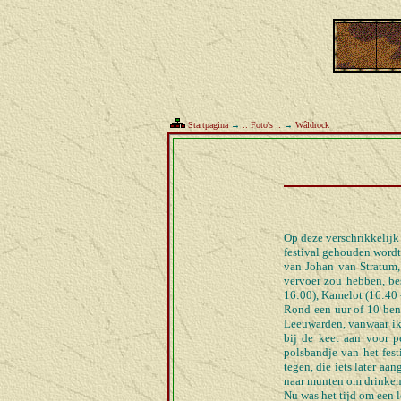
Startpagina
→
:: Foto's ::
→
Wâldrock
Op deze verschrikkelijk 
festival gehouden wordt
van Johan van Stratum, 
vervoer zou hebben, bes
16:00), Kamelot (16:40 -
Rond een uur of 10 ben 
Leeuwarden, vanwaar ik 
bij de keet aan voor p
polsbandje van het fest
tegen, die iets later a
naar munten om drinken 
Nu was het tijd om een le