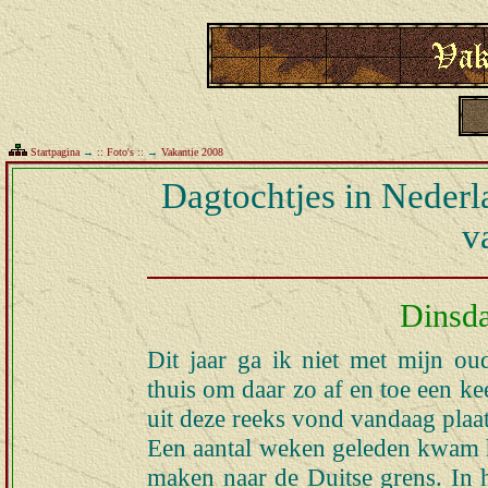
Startpagina
→
:: Foto's ::
→
Vakantie 2008
Dagtochtjes in Nederl
v
Dinsda
Dit jaar ga ik niet met mijn ou
thuis om daar zo af en toe een ke
uit deze reeks vond vandaag plaat
Een aantal weken geleden kwam he
maken naar de Duitse grens. In 