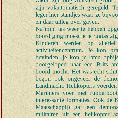
zaken zijn nog zoals een groot d
zijn volautomatisch geregeld. 
leger hier standjes waar ze bijvo
en daar uitleg over gaven.
Na mijn tas weer te hebben opge
boord ging moest je je rugtas afg
Kinderen werden op allerlei
activiteitencentrum. Je kon p
bevinden, je kon je laten ophij
doorgelopen naar een Brits am
boord mocht. Het was echt schi
begon ook ongeveer de demons
Landmacht. Helikopters voerden 
Mariniers voer met rubberboot
interessante formaties. Ook d
Maatschappij) gaf een demons
militairen uit een helikopter