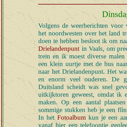
Dinsdag
Volgens de weerberichten voor
het noordwesten over het land 
doen te hebben besloot ik om naar
Drielandenpunt
in Vaals, om prec
trein en ik moest diverse malen
een klein uurtje met de bus naa
naar het Drielandenpunt. Het was
en enorm veel ouderen. De gr
Duitsland scheidt was snel gev
uitkijktoren geweest, omdat ik
maken. Op een aantal plaatsen
sommige stukken heb je een flink
In het
Fotoalbum
kun je een aan
vanaf hier een telefoontje gepl