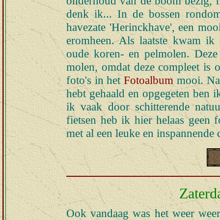
onderhoud van de boom bezig, ma
denk ik... In de bossen rondo
havezate 'Herinckhave', een mo
eromheen. Als laatste kwam ik
oude koren- en pelmolen. Deze 
molen, omdat deze compleet is o
foto's in het
Fotoalbum
mooi. Na 
hebt gehaald en opgegeten ben ik
ik vaak door schitterende natu
fietsen heb ik hier helaas geen
met al een leuke en inspannende da
Zaterd
Ook vandaag was het weer weer 