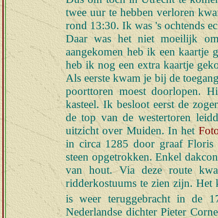
twee uur te hebben verloren kwa
rond 13:30. Ik was 's ochtends ec
Daar was het niet moeilijk om
aangekomen heb ik een kaartje 
heb ik nog een extra kaartje geko
Als eerste kwam je bij de toegan
poorttoren moest doorlopen. H
kasteel. Ik besloot eerst de zoge
de top van de westertoren leidd
uitzicht over Muiden. In het
Fot
in circa 1285 door graaf Floris
steen opgetrokken. Enkel dakconst
van hout. Via deze route kwa
ridderkostuums te zien zijn. Het 
is weer teruggebracht in de 1
Nederlandse dichter Pieter Corne