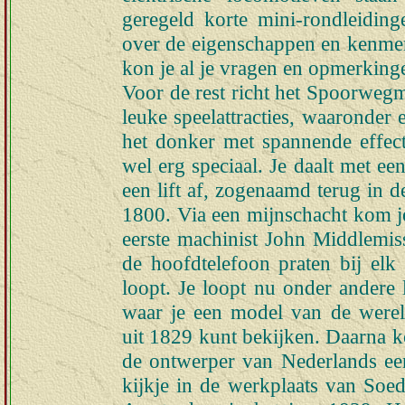
geregeld korte mini-rondleidin
over de eigenschappen en kenme
kon je al je vragen en opmerkinge
Voor de rest richt het Spoorweg
leuke speelattracties, waaronder 
het donker met spannende effect
wel erg speciaal. Je daalt met e
een lift af, zogenaamd terug in de
1800. Via een mijnschacht kom j
eerste machinist John Middlemiss
de hoofdtelefoon praten bij el
loopt. Je loopt nu onder ander
waar je een model van de were
uit 1829 kunt bekijken. Daarna k
de ontwerper van Nederlands eer
kijkje in de werkplaats van Soed