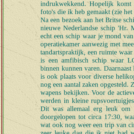
indrukwekkend. Hopelijk komt 
foto's die ik heb gemaakt (zie het
Na een bezoek aan het Britse sc
nieuwe Nederlandse schip 'Hr. M
echt een schip waar je mond van 
operatiekamer aanwezig met meer
tandartspraktijk, een ruimte waar
is een amfibisch schip waar LC
binnen kunnen varen. Daarnaast 
is ook plaats voor diverse heli
nog een aantal zaken opgesteld. 
wapens bekijken. Voor de actiev
werden in kleine rupsvoertuigje
Dit was allemaal erg leuk om 
doorgelopen tot circa 17:30, wa
wat ook nog weer een trip van cir
zeer leuke dag die ik niet had w