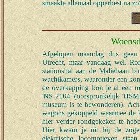
smaakte allemaal opperbest na zo'
Woensda
Afgelopen maandag dus geen
Utrecht, maar vandaag wel. Ro
stationshal aan de Maliebaan bi
wachtkamers, waaronder een koni
de overkapping kon je al een m
'NS 2104' (oorspronkelijk 'HSM 5
museum is te bewonderen). Achte
wagons gekoppeld waarmee de kon
hier verder rondgekeken te heb
Hier kwam je uit bij de zogen
elektrische locomotieven staa