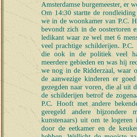
Amsterdamse burgemeester, er w
Om 14:30 startte de rondleiding
we in de woonkamer van P.C. Ho
bevondt zich in de oostertoren e
ledikant waar ze wel met 6 men
veel prachtige schilderijen. P.C
die ook in de politiek veel ha
meerdere gebieden en was hij rec
we nog in de Ridderzaal, waar 
de aanwezige kinderen er goed
gezegden naar voren, die al uit
de schilderijen betrof de zoge
P.C. Hooft met andere bekende
geregeld andere bijzondere m
kunstenaars) uit om te logeren
door de eetkamer en de keuke
hebben. Wellicht de mooiste za