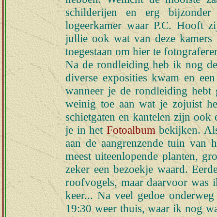
schilderijen en erg bijzonder
logeerkamer waar P.C. Hooft zi
jullie ook wat van deze kamers z
toegestaan om hier te fotograferen
Na de rondleiding heb ik nog de 
diverse exposities kwam en een 
wanneer je de rondleiding hebt 
weinig toe aan wat je zojuist h
schietgaten en kantelen zijn ook
je in het
Fotoalbum
bekijken. Als
aan de aangrenzende tuin van he
meest uiteenlopende planten, groe
zeker een bezoekje waard. Eerd
roofvogels, maar daarvoor was ik
keer... Na veel gedoe onderweg
19:30 weer thuis, waar ik nog w