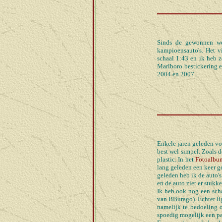
Sinds de gewonnen we
kampioensauto's. Het vi
schaal 1:43 en ik heb 
Marlboro bestickering e
2004 en 2007...
Enkele jaren geleden v
best wel simpel. Zoals 
plastic. In het
Fotoalbu
lang geleden een keer g
geleden heb ik de auto'
en de auto ziet er stukke
Ik heb ook nog een scha
van BBurago). Echter li
namelijk te bedoeling 
spoedig mogelijk een paa