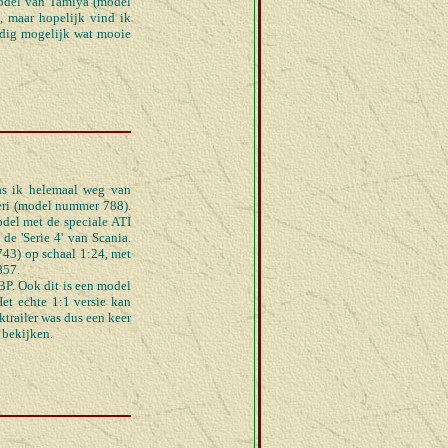
model van Tamiya (model
, maar hopelijk vind ik
oedig mogelijk wat mooie
as ik helemaal weg van
leri (model nummer 788).
odel met de speciale ATI
e 'Serie 4' van Scania.
743) op schaal 1:24, met
857.
BP. Ook dit is een model
Het echte 1:1 versie kan
ktrailer was dus een keer
 bekijken.