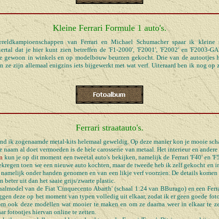
Kleine Ferrari Formule 1 auto's.
reldkampioenschappen van Ferrari en Michael Schumacher spaar ik kleine 
ertal dat je hier kunt zien betreffen de 'F1-2000', 'F2001', 'F2002' en 'F2003-GA'
ze gewoon in winkels en op modelbouw beurzen gekocht. Drie van de autootjes h
n ze zijn allemaal enigzins iets bijgewerkt met wat verf. Uiteraard ben ik nog op
Ferrari straatauto's.
ond ik zogenaamde metal-kits helemaal geweldig. Op deze manier kon je mooie sc
de naam al doet vermoeden is de hele carosserie van metaal. Het interieur en andere
m
kun je op dit moment een tweetal auto's bekijken, namelijk de Ferrari 'F40' en 'F5
ekregen toen we een nieuwe auto kochten, maar de tweede heb ik zelf gekocht en in 
s namelijk onder handen genomen en van een likje verf voorzien. De details komen 
n beter uit dan het saaie grijs/zwarte plastic.
almodel van de Fiat 'Cinquecento Abarth' (schaal 1:24 van BBurago) en een Ferra
ggen deze op het moment van typen volledig uit elkaar, zodat ik er geen goede foto
om ook deze modellen wat mooier te maken en om ze daarna weer in elkaar te zet
r fotootjes hiervan online te zetten.