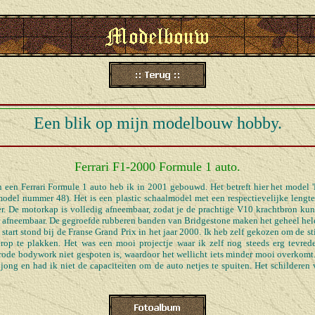
Een blik op mijn modelbouw hobby.
Ferrari F1-2000 Formule 1 auto.
 een Ferrari Formule 1 auto heb ik in 2001 gebouwd. Het betreft hier het model 
odel nummer 48). Het is een plastic schaalmodel met een respectievelijke lengte
r. De motorkap is volledig afneembaar, zodat je de prachtige V10 krachtbron ku
r afneembaar. De gegroefde rubberen banden van Bridgestone maken het geheel hele
 start stond bij de Franse Grand Prix in het jaar 2000. Ik heb zelf gekozen om de s
rop te plakken. Het was een mooi projectje waar ik zelf nog steeds erg tevred
 rode bodywork niet gespoten is, waardoor het wellicht iets minder mooi overkomt
ong en had ik niet de capaciteiten om de auto netjes te spuiten. Het schilderen v