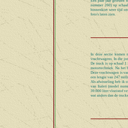
Een paar jaar geleden 
nummer 260) op schaal 
binnenkort weer tijd om
foto's laten zien.
In deze sectie komen 
vrachtwagens. In die jo
De truck is op schaal 1
motortechniek. Na het 
Deze vrachtwagen is van
een lengte van 247 milli
Als afwisseling heb ik 
van Italeri (model numm
39.000 liter vloeistof v
wat anders dan de trucks