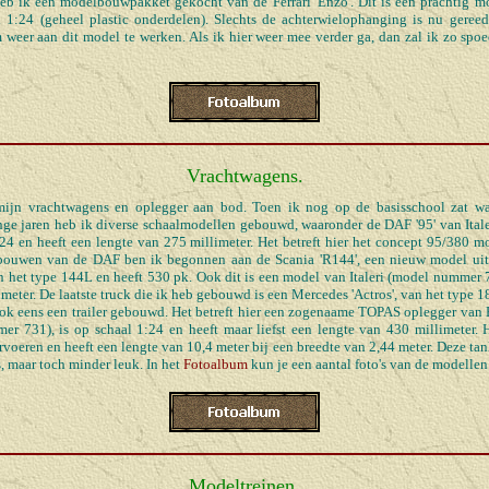
heb ik een modelbouwpakket gekocht van de Ferrari 'Enzo'. Dit is een prachtig 
1:24 (geheel plastic onderdelen). Slechts de achterwielophanging is nu gereed
 weer aan dit model te werken. Als ik hier weer mee verder ga, dan zal ik zo sp
Vrachtwagens.
mijn vrachtwagens en oplegger aan bod. Toen ik nog op de basisschool zat w
nge jaren heb ik diverse schaalmodellen gebouwd, waaronder de DAF '95' van Ita
:24 en heeft een lengte van 275 millimeter. Het betreft hier het concept 95/380 m
bouwen van de DAF ben ik begonnen aan de Scania 'R144', een nieuw model uit d
 het type 144L en heeft 530 pk. Ook dit is een model van Italeri (model nummer 
meter. De laatste truck die ik heb gebouwd is een Mercedes 'Actros', van het type 1
ook eens een trailer gebouwd. Het betreft hier een zogenaame TOPAS oplegger van 
er 731), is op schaal 1:24 en heeft maar liefst een lengte van 430 millimeter. 
ervoeren en heeft een lengte van 10,4 meter bij een breedte van 2,44 meter. Deze tan
, maar toch minder leuk. In het
Fotoalbum
kun je een aantal foto's van de modellen
Modeltreinen.