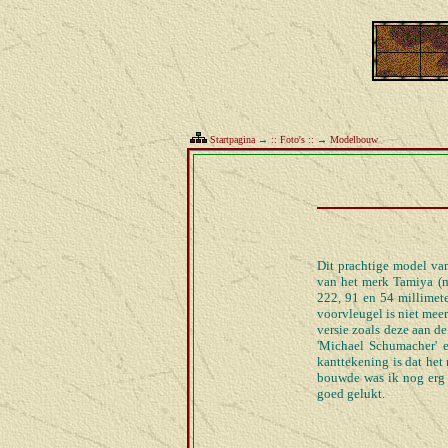
Startpagina
→
:: Foto's ::
→
Modelbouw
Dit prachtige model van
van het merk Tamiya (m
222, 91 en 54 millimete
voorvleugel is niet mee
versie zoals deze aan de
'Michael Schumacher' e
kanttekening is dat het
bouwde was ik nog erg j
goed gelukt.