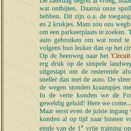
De zaterdag begon al vroeg, maar
wat ontbijten. Daarna onze spu
hebben. Dit zijn o.a. de toegang
en 2 krukjes. Mam zou ons wegbr
om een parkeerplaats te zoeken.
auto gebruiken om wat rond te
volgens hun leuker dan op het cir
Op de heenweg naar het '
Circui
erg druk op de simpele landwe
uitgestapt om de resterende af
sneller dan met de auto. De sfeer
de wegen stonden kraampjes met 
In de verte konden we de For
geweldig geluid! Here we come..
Maar eerst even de juiste ingang
konden al op tijd naar binnen v
e
einde van de 1
vrije training o