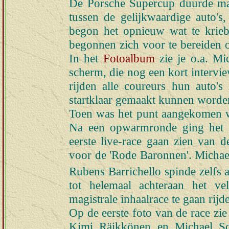
De Porsche Supercup duurde ma
tussen de gelijkwaardige auto'
begon het opnieuw wat te krie
begonnen zich voor te bereiden o
In het
Fotoalbum
zie je o.a. M
scherm, die nog een kort intervie
rijden alle coureurs hun auto's
startklaar gemaakt kunnen worde
Toen was het punt aangekomen wa
Na een opwarmronde ging het d
eerste live-race gaan zien van d
voor de 'Rode Baronnen'. Michael
Rubens Barrichello spinde zelfs 
tot helemaal achteraan het v
magistrale inhaalrace te gaan rijd
Op de eerste foto van de race zi
Kimi Räikkönen en Michael Sc