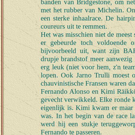
banden van Bridgestone, om net z
met het rubber van Michelin. On
een sterke inhaalrace. De hairp
coureurs uit te remmen.
Het was misschien niet de meest 
er gebeurde toch voldoende o
bijvoorbeeld uit, want zijn B
drupje brandstof meer aanwezig 
erg leuk (niet voor hem, z'n tea
lopen. Ook Jarno Trulli moest 
chauvinistische Fransen waren daa
Fernando Alonso en Kimi Räikkön
gevecht verwikkeld. Elke ronde ko
eigenlijk is. Kimi kwam er maar n
was. In het begin van de race l
werd hij een stukje teruggewor
Fernando te passeren.