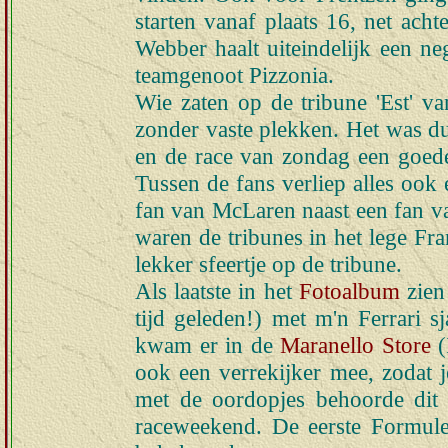
starten vanaf plaats 16, net acht
Webber haalt uiteindelijk een neg
teamgenoot Pizzonia.
Wie zaten op de tribune 'Est' van
zonder vaste plekken. Het was dus
en de race van zondag een goede 
Tussen de fans verliep alles ook 
fan van McLaren naast een fan va
waren de tribunes in het lege Fr
lekker sfeertje op de tribune.
Als laatste in het
Fotoalbum
zien 
tijd geleden!) met m'n Ferrari sj
kwam er in de
Maranello Store
(
ook een verrekijker mee, zodat 
met de oordopjes behoorde dit 
raceweekend. De eerste Formule