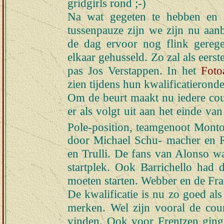
gridgirls rond ;-)
Na wat gegeten te hebben en w
tussenpauze zijn we zijn nu aanb
de dag ervoor nog flink geregen
elkaar gehusseld. Zo zal als eers
pas Jos Verstappen. In het
Foto
zien tijdens hun kwalificatieronde
Om de beurt maakt nu iedere cour
er als volgt uit aan het einde va
Pole-position, teamgenoot Monto
door Michael Schu- macher en R
en Trulli. De fans van Alonso wa
startplek. Ook Barrichello had
moeten starten. Webber en de Fra
De kwalificatie is nu zo goed als
merken. Wel zijn vooral de cou
vinden. Ook voor Frentzen ging 