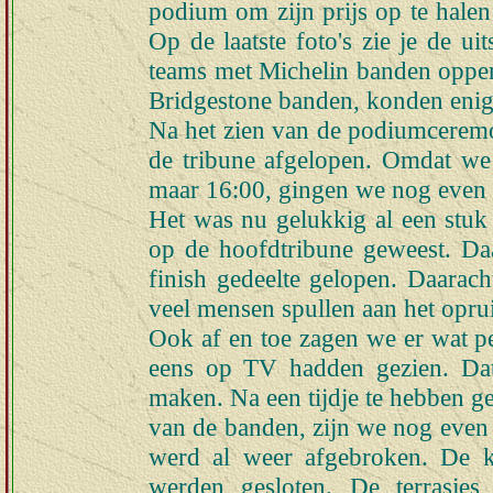
podium om zijn prijs op te halen 
Op de laatste foto's zie je de u
teams met Michelin banden opperm
Bridgestone banden, konden enig
Na het zien van de podiumceremoni
de tribune afgelopen. Omdat we
maar 16:00, gingen we nog even op
Het was nu gelukkig al een stuk r
op de hoofdtribune geweest. Daa
finish gedeelte gelopen. Daarac
veel mensen spullen aan het opr
Ook af en toe zagen we er wat pe
eens op TV hadden gezien. Da
maken. Na een tijdje te hebben 
van de banden, zijn we nog even 
werd al weer afgebroken. De 
werden gesloten. De terrasjes