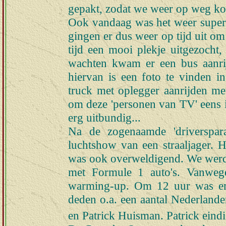
gepakt, zodat we weer op weg kon
Ook vandaag was het weer super
gingen er dus weer op tijd uit om
tijd een mooi plekje uitgezocht,
wachten kwam er een bus aanrij
hiervan is een foto te vinden i
truck met oplegger aanrijden me
om deze 'personen van TV' eens in
erg uitbundig...
Na de zogenaamde 'driverspa
luchtshow van een straaljager. H
was ook overweldigend. We werde
met Formule 1 auto's. Vanweg
warming-up. Om 12 uur was er 
deden o.a. een aantal Nederland
en Patrick Huisman. Patrick eind