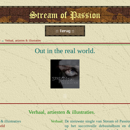
d
→
Verhaal, artiesten & illustraties
Out in the real world.
Verhaal, artiesten & illustraties.
 & illustraties
Verhaal:
De nieuwste single van Stream of Passio
orld
op het succesvolle debuutalbum en d