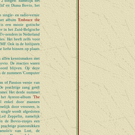
n 2 dingen: namelijk het
rld' en Diana Bovio, het
 single- en radio-versie
et album '
Embrace the
 is een mooie gotische
r in het Zuid-Belgische
 Tv-zenders in Nederland
ies. Het heeft zelfs voor
MF. Ook in de hitlijsten
 liefst binnen op plaats
ns allen kennismaken met
ovio. De reacties waren
oord blijven. Op deze
op de nummers 'Computer
m of Passion versie van
e prachtige zang geeft
ummer. Het derde nummer
 het Ayreon-album '
The
eel enkel door mannen
melijk door vrouwen, is
 single wordt afgesloten
Led Zeppelin, namelijk
en de Bovio-zusjes een
e prachtige pianostukken
arsolo's van Lori, de