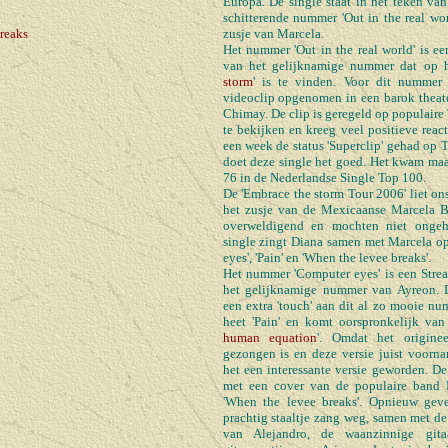
Europa. De single staat in het teken va
schitterende nummer 'Out in the real wo
reaks
zusje van Marcela.
Het nummer 'Out in the real world' is een
van het gelijknamige nummer dat op h
storm
' is te vinden. Voor dit nummer
videoclip opgenomen in een barok theate
Chimay. De clip is geregeld op populaire
te bekijken en kreeg veel positieve react
een week de status 'Superclip' gehad op T
doet deze single het goed. Het kwam maar
76 in de Nederlandse Single Top 100.
De 'Embrace the storm Tour 2006' liet o
het zusje van de Mexicaanse Marcela B
overweldigend en mochten niet ongeh
single zingt Diana samen met Marcela 
eyes', 'Pain' en 'When the levee breaks'.
Het nummer 'Computer eyes' is een Strea
het gelijknamige nummer van Ayreon. D
een extra 'touch' aan dit al zo mooie n
heet 'Pain' en komt oorspronkelijk van
human equation
'. Omdat het origin
gezongen is en deze versie juist voorna
het een interessante versie geworden. De
met een cover van de populaire band 
'When the levee breaks'. Opnieuw gev
prachtig staaltje zang weg, samen met d
van Alejandro, de waanzinnige gita