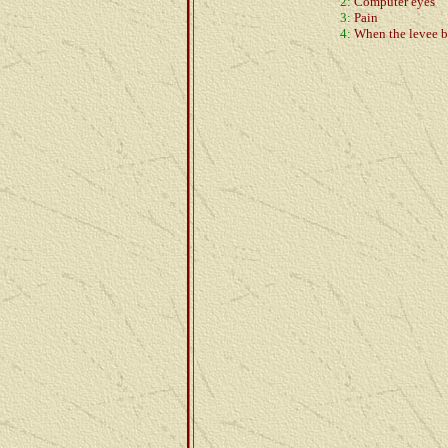
2:
Computer eyes
3:
Pain
4:
When the levee b