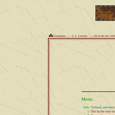
Startpagina
→
:: A. A. Lucassen ::
→
Out in the real worl
Menu.
Info:
Verhaal, artiesten
1:
Out in the real w