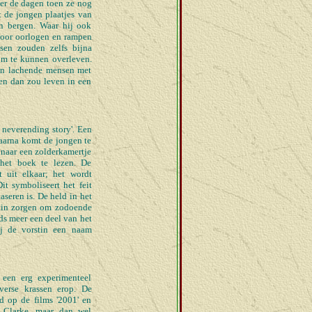
ver de dagen toen ze nog
t de jongen plaatjes van
en bergen. Waar hij ook
 door oorlogen en rampen
en zouden zelfs bijna
 om te kunnen overleven.
van lachende mensen met
ven dan zou leven in een
 neverending story'. Een
Daarna komt de jongen te
 naar een zolderkamertje
het boek te lezen. De
t uit elkaar; het wordt
t symboliseert het feit
seren is. De held in het
stin zorgen om zodoende
eds meer een deel van het
ij de vorstin een naam
een erg experimenteel
erse krassen erop. De
d op de films '2001' en
 Clarke, maar dan wel