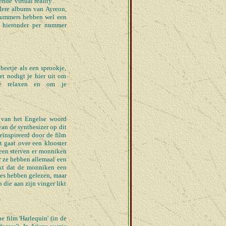
de 'virtual reality'.
ndere albums van Ayreon,
 nummers hebben wel een
e hieronder per nummer
beetje als een sprookje,
et nodigt je hier uit om
 te relaxen en om je
g van het Engelse woord
 van de synthesizer op dit
ïnspireerd door de film
t gaat over een klooster
 een sterven er monniken
r ze hebben allemaal een
jkt dat de monniken een
les hebben gelezen, maar
n die aan zijn vinger likt
e film 'Harlequin' (in de