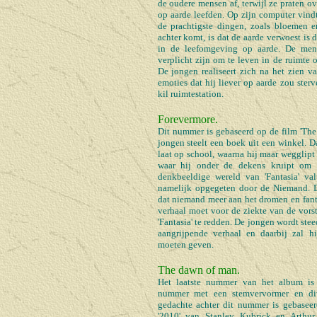
de oudere mensen af, terwijl ze praten o
op aarde leefden. Op zijn computer vind
de prachtigste dingen, zoals bloemen 
achter komt, is dat de aarde verwoest is
in de leefomgeving op aarde. De mens
verplicht zijn om te leven in de ruimte
De jongen realiseert zich na het zien 
emoties dat hij liever op aarde zou ster
kil ruimtestation.
Forevermore.
Dit nummer is gebaseerd op de film 'The
jongen steelt een boek uit een winkel. 
laat op school, waarna hij maar wegglipt
waar hij onder de dekens kruipt om 
denkbeeldige wereld van 'Fantasia' val
namelijk opgegeten door de Niemand. Di
dat niemand meer aan het dromen en fanta
verhaal moet voor de ziekte van de vor
'Fantasia' te redden. De jongen wordt ste
aangrijpende verhaal en daarbij zal h
moeten geven.
The dawn of man.
Het laatste nummer van het album is 
nummer met een stemvervormer en div
gedachte achter dit nummer is gebaseer
'2010' van Stanley Kubrick en Arthur