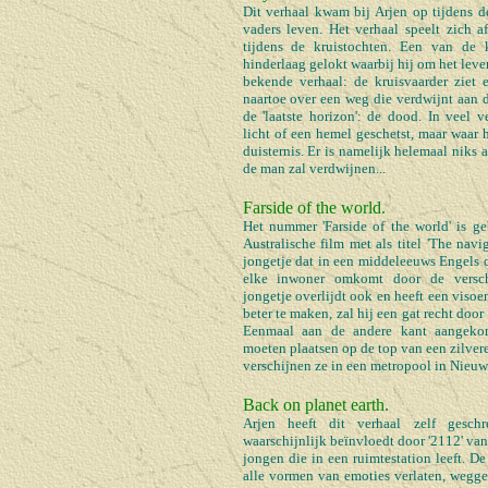
Dit verhaal kwam bij Arjen op tijdens d
vaders leven. Het verhaal speelt zich 
tijdens de kruistochten. Een van de k
hinderlaag gelokt waarbij hij om het leve
bekende verhaal: de kruisvaarder ziet e
naartoe over een weg die verdwijnt aan d
de 'laatste horizon': de dood. In veel 
licht of een hemel geschetst, maar waar hi
duisternis. Er is namelijk helemaal niks a
de man zal verdwijnen...
Farside of the world.
Het nummer 'Farside of the world' is ge
Australische film met als titel 'The navi
jongetje dat in een middeleeuws Engels 
elke inwoner omkomt door de verschr
jongetje overlijdt ook en heeft een visoe
beter te maken, zal hij een gat recht doo
Eenmaal aan de andere kant aangeko
moeten plaatsen op de top van een zilvere
verschijnen ze in een metropool in Nieuw
Back on planet earth.
Arjen heeft dit verhaal zelf geschr
waarschijnlijk beïnvloedt door '2112' van
jongen die in een ruimtestation leeft. 
alle vormen van emoties verlaten, wegge