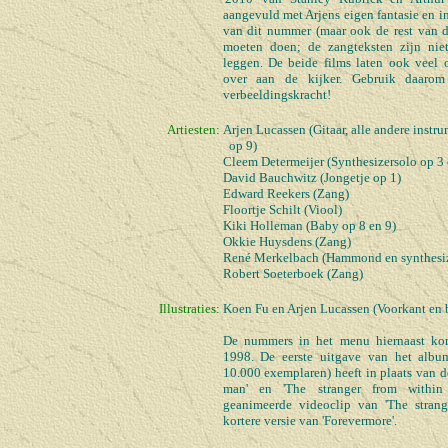
aangevuld met Arjens eigen fantasie en int
van dit nummer (maar ook de rest van d
moeten doen; de zangteksten zijn nie
leggen. De beide films laten ook veel
over aan de kijker. Gebruik daarom
verbeeldingskracht!
Artiesten:
Arjen Lucassen (Gitaar, alle andere instr
op 9)
Cleem Determeijer (Synthesizersolo op 3 
David Bauchwitz (Jongetje op 1)
Edward Reekers (Zang)
Floortje Schilt (Viool)
Kiki Holleman (Baby op 8 en 9)
Okkie Huysdens (Zang)
René Merkelbach (Hammond en synthesiz
Robert Soeterboek (Zang)
Illustraties:
Koen Fu en Arjen Lucassen (Voorkant en 
De nummers in het menu hiernaast ko
1998. De eerste uitgave van het albu
10.000 exemplaren) heeft in plaats van 
man' en 'The stranger from within 
geanimeerde videoclip van 'The strang
kortere versie van 'Forevermore'.