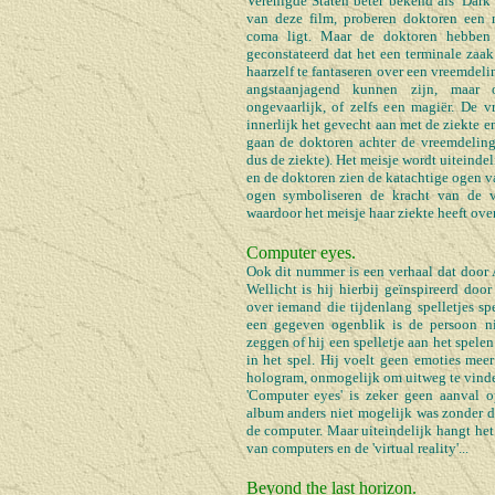
Verenigde Staten beter bekend als 'Dark f
van deze film, proberen doktoren een 
coma ligt. Maar de doktoren hebben
geconstateerd dat het een terminale zaak 
haarzelf te fantaseren over een vreemdeli
angstaanjagend kunnen zijn, maar
ongevaarlijk, of zelfs een magiër. De v
innerlijk het gevecht aan met de ziekte e
gaan de doktoren achter de vreemdelin
dus de ziekte). Het meisje wordt uiteinde
en de doktoren zien de katachtige ogen 
ogen symboliseren de kracht van de ve
waardoor het meisje haar ziekte heeft ov
Computer eyes.
Ook dit nummer is een verhaal dat door A
Wellicht is hij hierbij geïnspireerd door
over iemand die tijdenlang spelletjes s
een gegeven ogenblik is de persoon ni
zeggen of hij een spelletje aan het spele
in het spel. Hij voelt geen emoties mee
hologram, onmogelijk om uitweg te vind
'Computer eyes' is zeker geen aanval 
album anders niet mogelijk was zonder d
de computer. Maar uiteindelijk hangt het
van computers en de 'virtual reality'...
Beyond the last horizon.