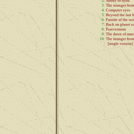
2:
Abbey of synn
3:
The stranger from
4:
Computer eyes
5:
Beyond the last 
6:
Farside of the wo
7:
Back on planet e
8:
Forevermore
9:
The dawn of man
10:
The stranger from
[single version]