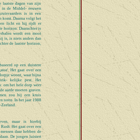
e laatste dagen van zijn
af in de Middel- eeuwen
ruisvaarders is in een
n komt. Daarna volgt het
en licht en hij rijdt er
e horizon. Daarachter is
verhalen wordt een mooi
j is, is niets anders dan
chter de laatste horizon;
baseerd op een duistere
gator'. Het gaat over een
dorpje woont, waar bijna
ik- kelijke pest. Het
n: om het hele dorp weer
r de aarde moeten graven.
men zou hij een kruis
n toren. In het jaar 1988
-Zeeland.
even, maar is hierbij
 Rush. Het gaat over een
De mensen daar hebben de
daan. De jongen luistert