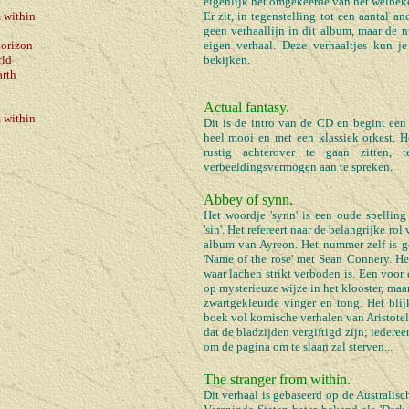
eigenlijk het omgekeerde van het welbeken
 within
Er zit, in tegenstelling tot een aantal a
geen verhaallijn in dit album, maar de
horizon
eigen verhaal. Deze verhaaltjes kun j
rld
bekijken.
arth
Actual fantasy.
 within
Dit is de intro van de CD en begint een 
heel mooi en met een klassiek orkest. H
rustig achterover te gaan zitten,
verbeeldingsvermogen aan te spreken.
Abbey of synn.
Het woordje 'synn' is een oude spellin
'sin'. Het refereert naar de belangrijke rol
album van Ayreon. Het nummer zelf is ge
'Name of the rose' met Sean Connery. He
waar lachen strikt verboden is. Een voor
op mysterieuze wijze in het klooster, maa
zwartgekleurde vinger en tong. Het bli
boek vol komische verhalen van Aristote
dat de bladzijden vergiftigd zijn; iederee
om de pagina om te slaan zal sterven...
The stranger from within.
Dit verhaal is gebaseerd op de Australisch