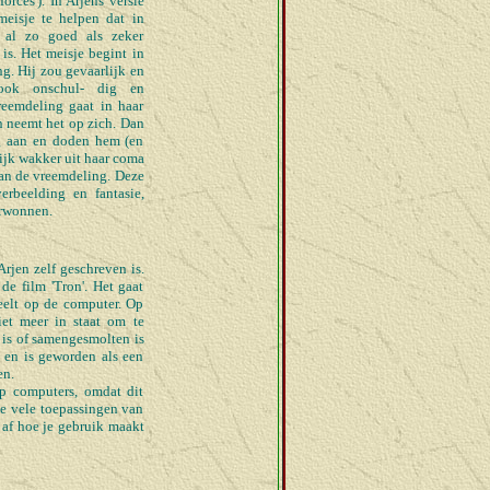
orces'). In Arjens versie
meisje te helpen dat in
 al zo goed als zeker
is. Het meisje begint in
ng. Hij zou gevaarlijk en
 ook onschul- dig en
reemdeling gaat in haar
n neemt het op zich. Dan
g aan en doden hem (en
lijk wakker uit haar coma
van de vreemdeling. Deze
rbeelding en fantasie,
erwonnen.
rjen zelf geschreven is.
 de film 'Tron'. Het gaat
peelt op de computer. Op
et meer in staat om te
n is of samengesmolten is
r en is geworden als een
en.
op computers, omdat dit
e vele toepassingen van
 af hoe je gebruik maakt