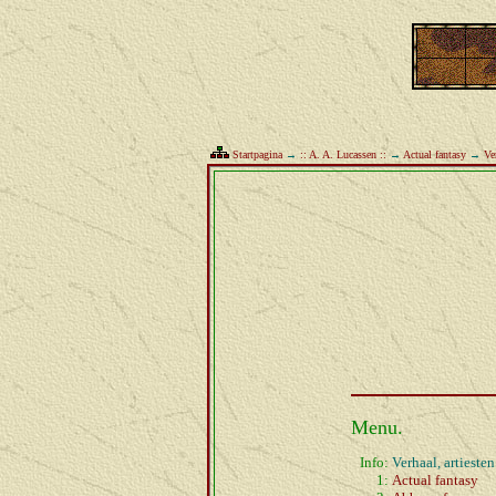
Startpagina
→
:: A. A. Lucassen ::
→
Actual fantasy
→
Ve
Menu.
Info:
Verhaal, artiesten
1:
Actual fantasy