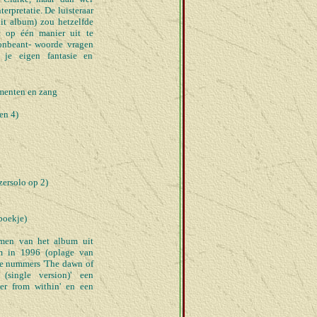
erpretatie. De luisteraar
it album) zou hetzelfde
t op één manier uit te
 onbeant- woorde vragen
 je eigen fantasie en
umenten en zang
en 4)
ersolo op 2)
boekje)
men van het album uit
m in 1996 (oplage van
de nummers 'The dawn of
(single version)' een
er from within' en een