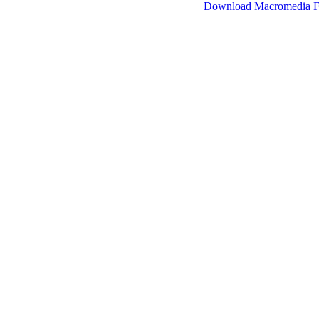
SimpleViewer werkt met Macromedia Flash.
Download Macromedia F