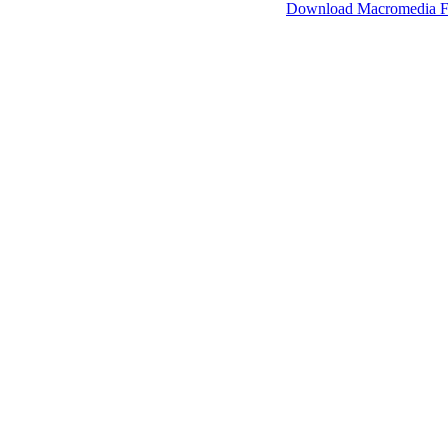
SimpleViewer werkt met Macromedia Flash.
Download Macromedia F