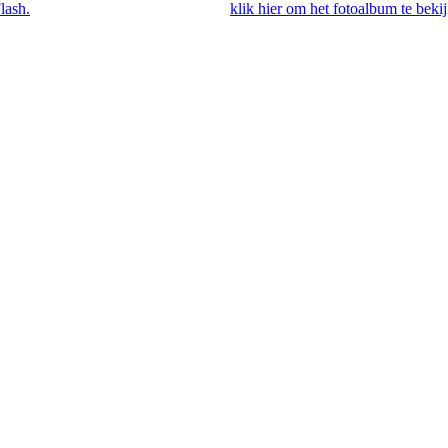
lash.
Als je Flash hebt geïnstalleerd,
klik hier om het fotoalbum te beki