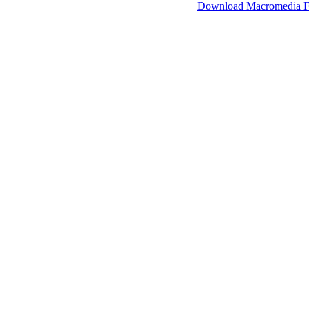
SimpleViewer werkt met Macromedia Flash.
Download Macromedia F