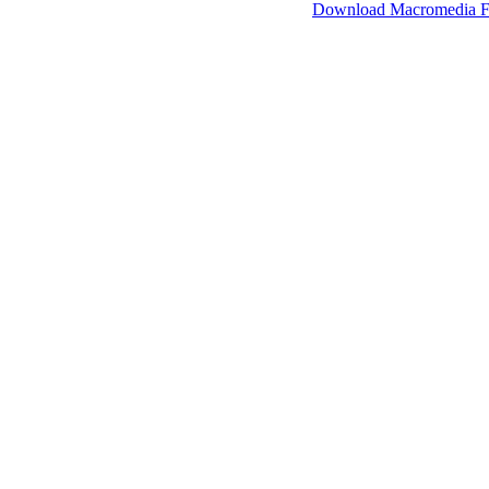
SimpleViewer werkt met Macromedia Flash.
Download Macromedia F