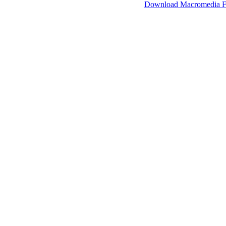
SimpleViewer werkt met Macromedia Flash.
Download Macromedia F