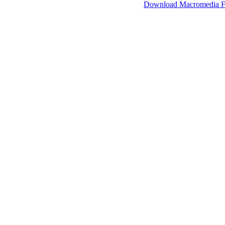
SimpleViewer werkt met Macromedia Flash.
Download Macromedia F