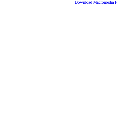
SimpleViewer werkt met Macromedia Flash.
Download Macromedia F