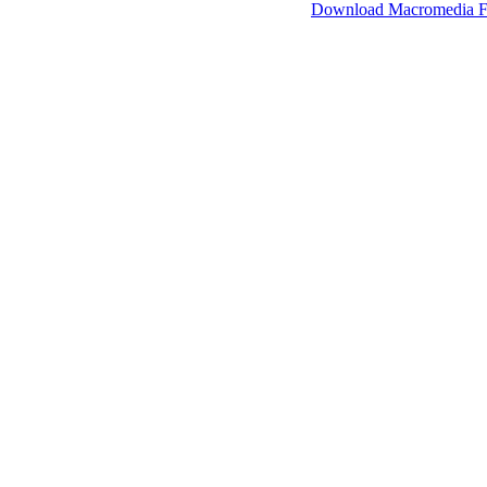
SimpleViewer werkt met Macromedia Flash.
Download Macromedia F