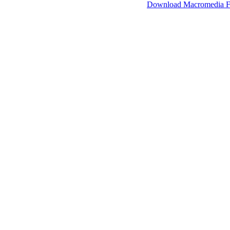
SimpleViewer werkt met Macromedia Flash.
Download Macromedia F