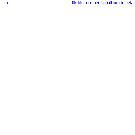
lash.
Als je Flash hebt geïnstalleerd,
klik hier om het fotoalbum te beki