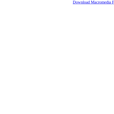
SimpleViewer werkt met Macromedia Flash.
Download Macromedia F