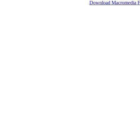
SimpleViewer werkt met Macromedia Flash.
Download Macromedia F