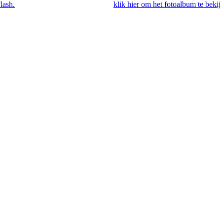
lash.
Als je Flash hebt geïnstalleerd,
klik hier om het fotoalbum te beki