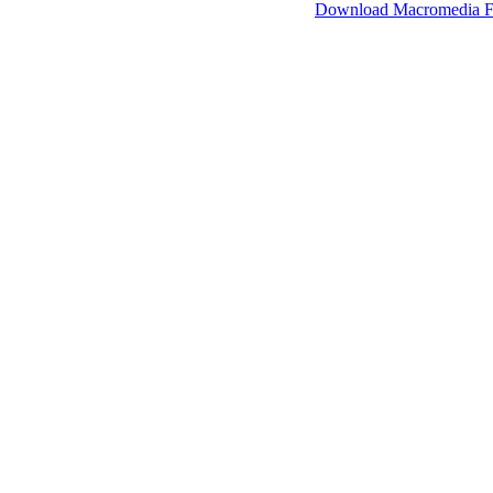
SimpleViewer werkt met Macromedia Flash.
Download Macromedia F