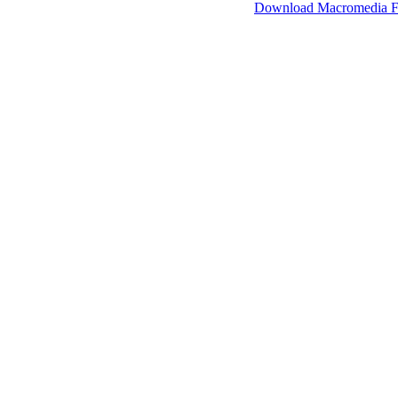
SimpleViewer werkt met Macromedia Flash.
Download Macromedia F